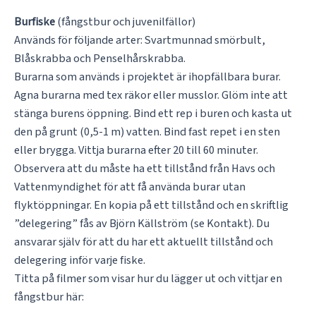
Burfiske
(fångstbur och juvenilfällor)
Används för följande arter: Svartmunnad smörbult,
Blåskrabba och Penselhårskrabba.
Burarna som används i projektet är ihopfällbara burar.
Agna burarna med tex räkor eller musslor. Glöm inte att
stänga burens öppning. Bind ett rep i buren och kasta ut
den på grunt (0,5-1 m) vatten. Bind fast repet i en sten
eller brygga. Vittja burarna efter 20 till 60 minuter.
Observera att du måste ha ett tillstånd från Havs och
Vattenmyndighet för att få använda burar utan
flyktöppningar. En kopia på ett tillstånd och en skriftlig
”delegering” fås av Björn Källström (se Kontakt). Du
ansvarar själv för att du har ett aktuellt tillstånd och
delegering inför varje fiske.
Titta på filmer som visar hur du lägger ut och vittjar en
fångstbur här: