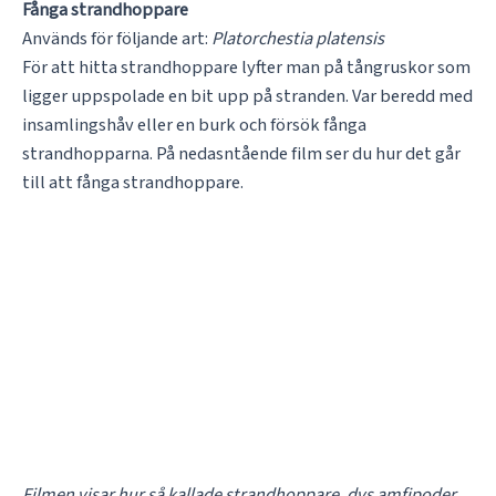
Fånga strandhoppare
Används för följande art:
Platorchestia platensis
För att hitta strandhoppare lyfter man på tångruskor som
ligger uppspolade en bit upp på stranden. Var beredd med
insamlingshåv eller en burk och försök fånga
strandhopparna. På nedasntående film ser du hur det går
till att fånga strandhoppare.
Filmen visar hur så kallade strandhoppare, dvs amfipoder,