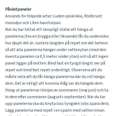
Påväxtpaneler
Används för följande arter: Luden spökräka, Rödbrunt
mossdjur och Liten havstulpan.
När du har hittat ett lämpligt ställe att hänga ut
panelerna (tex en brygga eller liknande) får du undersöka
hur djupt det är. Justera längden på repet om det behövs
så att alla panelerna hänger under vattenytan (med den
översta panelen ca 0,5 meter under ytan) och så att ingen
panel ligger på botten. Bind fast en tyngd längst ner på
repet och bind fast repet ordentligt. Observera att du
måste veta att du får hänga panelerna där du vill hänga
dem. Det är vktigt att komma ihåg var du hängde dem.
Häng ut panelerna i början av sommaren (maj-juni) och ta
in dem efter sommaren (augusti-september). När du tar
upp panelerna ska du knyta loss tyngden (obs spara den).
Lägg panelerna med repet i en spann med vatten innan