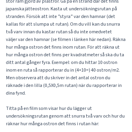
stor ram gjord av plaströr. Gå på en strand där det finns
japanska jätteostron. Kasta ut undersökningsrutan på
stranden. Försök att inte ”styra” var den hamnar (det
kallas för att slumpa ut rutan). Om du vill kan du snurra
två varv innan du kastar rutan så du inte omedvetet
väljer var den hamnar (se filmen i länken här nedan). Räkna
hur många ostron det finns inom rutan. För att räkna ut
hur många ostron det finns per kvadratmeter så ska du ta
ditt antal gånger fyra. Exempel: om du hittar 10 ostron
inom en ruta så rapporterar du in (4×10=) 40 ostron/m2.
Men observera att du skriver in det antal ostron du
räknade i den lilla (0,5X0,5m rutan) när du rapporterar in
dina fynd.
Titta på en film som visar hur du lägger ut
undersökningsrutan genom att snurra två varv och hur du
räknar hur många ostron det finns i rutan här: