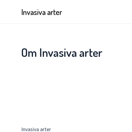
Hoppa
Invasiva arter
till
innehåll
Om Invasiva arter
Invasiva arter