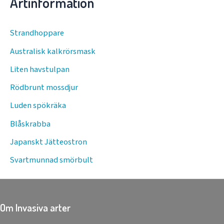
Artinformation
Strandhoppare
Australisk kalkrörsmask
Liten havstulpan
Rödbrunt mossdjur
Luden spökräka
Blåskrabba
Japanskt Jätteostron
Svartmunnad smörbult
Om Invasiva arter