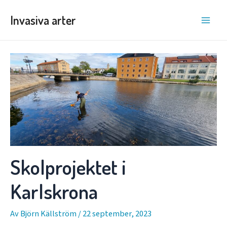
Hoppa
Invasiva arter
till
Main
innehåll
Men
Skolprojektet i
Karlskrona
Av
Björn Källström
/
22 september, 2023