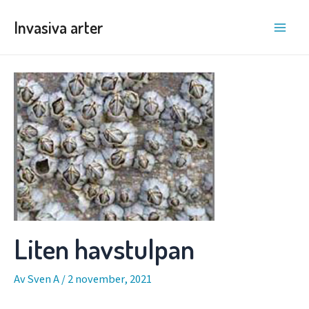
Hoppa
Invasiva arter
till
Main
innehåll
Men
Liten havstulpan
Av
Sven A
/
2 november, 2021