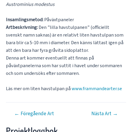
Austrominius modestus
Insamlingsmetod:
Påväxtpaneler
Artbeskrivning:
Den ”lilla havstulpanen” (officiellt
svenskt namn saknas) är en relativt liten havstulpan som
bara blir ca 5-10 mm i diameter. Den känns lättast igen på
att den bara har fyra gråvita sidoplattor.
Denna art kommer eventuellt att finnas på
påväxtpanelerna som har suttit i havet under sommaren
och som undersöks efter sommaren.
Läs mer om liten havstulpan på
www.frammandearter.se
Inläggsnavigering
←
Föregående Art
Nästa Art
→
Projektloggbok