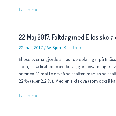
24
Läs mer »
Maj
2017.
Fältdag
22 Maj 2017. Fältdag med Ellös skola 
med
Stora
22 maj, 2017
/ Av
Björn Källström
höga
Ellöseleverna gjorde sin aundersökningar på Ellöss
skola
spön, fiska krabbor med burar, göra insamlingar av
i
hamnen. Vi mätte också salthalten med en salthalt
Getskär
22 ‰ (eller 2,2 %). Med en siktskiva (som också ka
22
Läs mer »
Maj
2017.