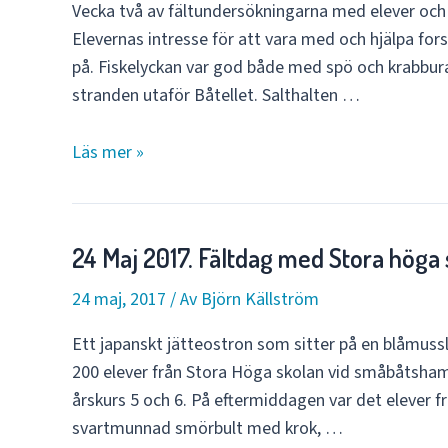
Vecka två av fältundersökningarna med elever och l
Elevernas intresse för att vara med och hjälpa for
på. Fiskelyckan var god både med spö och krabbur
stranden utaför Båtellet. Salthalten …
29
Läs mer »
Maj
2017.
Fältdag
24 Maj 2017. Fältdag med Stora höga 
på
Marstrand.
24 maj, 2017
/ Av
Björn Källström
Ett japanskt jätteostron som sitter på en blåmuss
200 elever från Stora Höga skolan vid småbåtsham
årskurs 5 och 6. På eftermiddagen var det elever frå
svartmunnad smörbult med krok, …