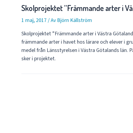
Fältdag
Skolprojektet ”Främmande arter i Väs
med
Ellös
1 maj, 2017
/ Av
Björn Källström
skola
Skolprojektet ”Främmande arter i Västra Götalands 
och
främmande arter i havet hos lärare och elever i gr
Varekils
medel från Länsstyrelsen i Västra Götalands län. 
skola.
sker i projektet.