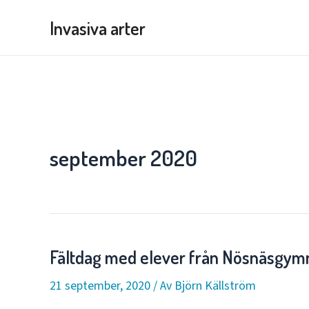
Hoppa
Invasiva arter
till
innehåll
september 2020
Fältdag med elever från Nösnäsgymn
21 september, 2020
/ Av
Björn Källström