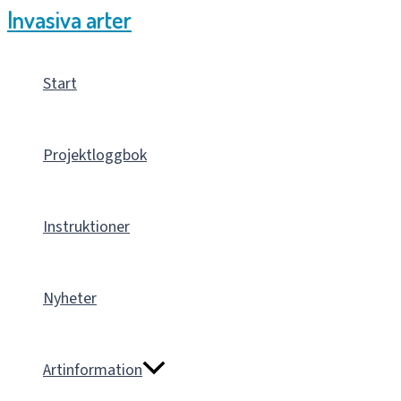
Invasiva arter
Hoppa
till
innehåll
Start
Projektloggbok
Instruktioner
Nyheter
Artinformation