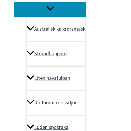
Slå
på/av
meny
Australisk kalkrörsmask
Strandhoppare
Liten havstulpan
Rödbrunt mossdjur
Luden spökräka