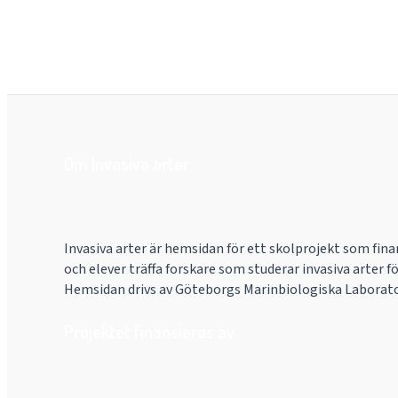
Om Invasiva arter
Invasiva arter är hemsidan för ett skolprojekt som fin
och elever träffa forskare som studerar invasiva arter f
Hemsidan drivs av Göteborgs Marinbiologiska Laborator
Projektet finansieras av