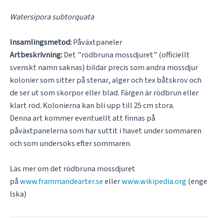
Watersipora subtorquata
Insamlingsmetod:
Påväxtpaneler
Artbeskrivning:
Det ”rödbruna mossdjuret” (officiellt
svenskt namn saknas) bildar precis som andra mossdjur
kolonier som sitter på stenar, alger och tex båtskrov och
de ser ut som skorpor eller blad. Färgen är rödbrun eller
klart röd. Kolonierna kan bli upp till 25 cm stora.
Denna art kommer eventuellt att finnas på
påväxtpanelerna som har suttit i havet under sommaren
och som undersöks efter sommaren.
Läs mer om det rödbruna mossdjuret
på
www.frammandearter.se
eller
www.wikipedia.org
(enge
lska)