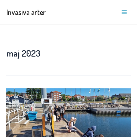
Hoppa
Invasiva arter
till
Main
innehåll
Men
maj 2023