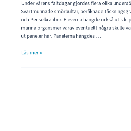
Under vårens fältdagar gjordes flera olika unders
Svartmunnade smörbultar, beräknade täckningsgra
och Penselkrabbor. Eleverna hängde också ut s.k. p
marina organsmer varav eventuellt några skulle var
ut paneler här. Panelerna hängdes …
Skolbesök
Läs mer »
hösten
2017: