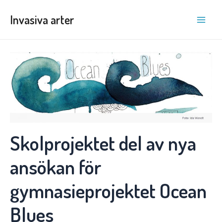
Hoppa
Invasiva arter
till
Main
innehåll
Men
Skolprojektet del av nya
ansökan för
gymnasieprojektet Ocean
Blues