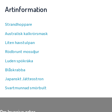
Artinformation
Strandhoppare
Australisk kalkrörsmask
Liten havstulpan
Rödbrunt mossdjur
Luden spökräka
Blåskrabba
Japanskt Jätteostron
Svartmunnad smörbult
Om Invasiva arter