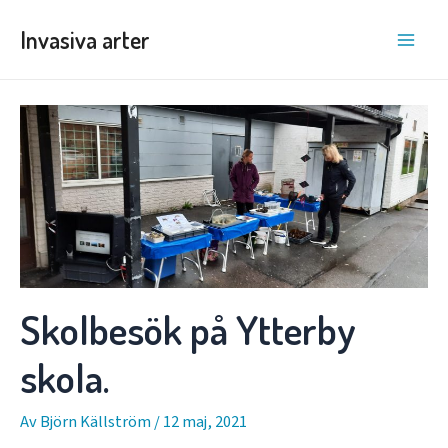
Hoppa
Invasiva arter
till
Main
innehåll
Men
Skolbesök på Ytterby
skola.
Av
Björn Källström
/
12 maj, 2021