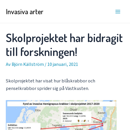
Hoppa
Invasiva arter
till
Main
innehåll
Men
Skolprojektet har bidragit
till forskningen!
Av
Björn Källström
/
10 januari, 2021
Skolprojektet har visat hur blåskrabbor och
penselkrabbor sprider sig på Västkusten.