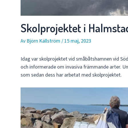
Skolprojektet i Halmsta
Av
Björn Källström
/
15 maj, 2023
Idag var skolprojektet vid småbåtshamnen vid Sö
och informerade om invasiva främmande arter. Un
som sedan dess har arbetat med skolprojektet.