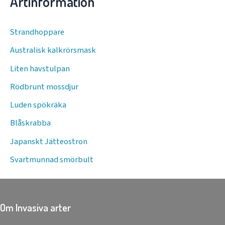
Artinformation
Strandhoppare
Australisk kalkrörsmask
Liten havstulpan
Rödbrunt mossdjur
Luden spökräka
Blåskrabba
Japanskt Jätteostron
Svartmunnad smörbult
Om Invasiva arter