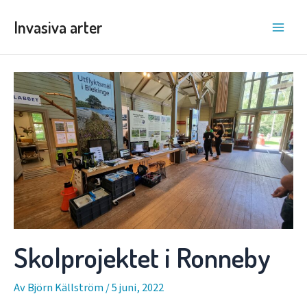
Hoppa
Invasiva arter
till
Main
innehåll
Men
Skolprojektet i Ronneby
Av
Björn Källström
/
5 juni, 2022