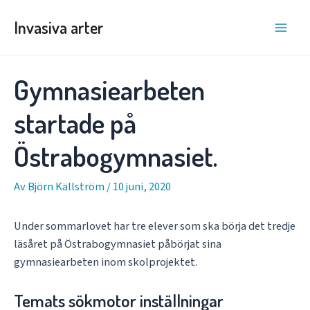
Hoppa
Invasiva arter
till
Main
innehåll
Men
Gymnasiearbeten
startade på
Östrabogymnasiet.
Av
Björn Källström
/
10 juni, 2020
Under sommarlovet har tre elever som ska börja det tredje
läsåret på Östrabogymnasiet påbörjat sina
gymnasiearbeten inom skolprojektet.
Temats sökmotor inställningar