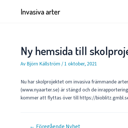
Hoppa
Invasiva arter
till
innehåll
Ny hemsida till skolproj
Av
Björn Källström
/
1 oktober, 2021
Nu har skolprojektet om invasiva främmande arter
(www.nyaarter.se) är stängd och de inrapportering
kommer att flyttas över till https://bioblitz.gmbl.se
←
Föregående Nyhet
Inläggsnavigering